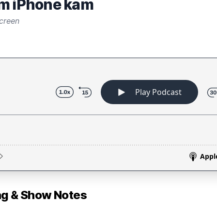
um iPhone kam
creen
 & Show Notes