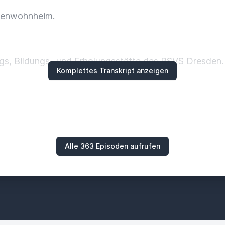
orenwohnheim.
s, Bildungs- und Erholungsstätte des BSVS Dresden.
Komplettes Transkript anzeigen
festgestellt jetzt auf der Herfahrt, also man hat hier
d kann hier wirklich aus dem Vollen schöpfen
 ist hier schon ein bisschen weiter weg.
Alle 363 Episoden aufrufen
ufzug von außen angebaut.
nk, weiß ich nicht, ob das
zt wird. -Unter Garantie, das ist ja...