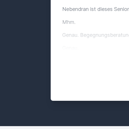
Nebendran ist dieses Seni
Mhm.
Genau. Begegnungsberatung
Genau.
Ja, also wir haben ja schon 
sehr viel Wald und Natur un
sozusagen, denn Zivilisation
Genau, die haben seinen A
Okay.
-Ist kreativ. -Ja. Ja, ich de
-Haus so lang denkmalgeschüt