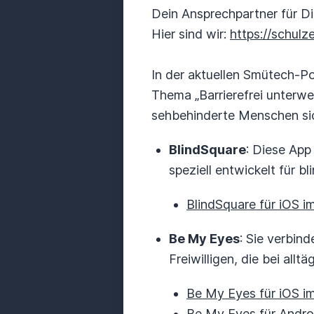
Dein Ansprechpartner für D
Hier sind wir:
https://schulz
In der aktuellen Smütech-
Thema „Barrierefrei unterwe
sehbehinderte Menschen sich
BlindSquare
: Diese App
speziell entwickelt für b
BlindSquare für iOS i
Be My Eyes
: Sie verbin
Freiwilligen, die bei allt
Be My Eyes für iOS i
Be My Eyes für Andro