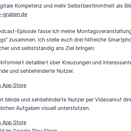
igitale Kompetenz und mehr Selbstbestimmtheit als Bl
e-graben.de
Podcast-Episode fasse ich meine Montagsveranstaltu
gs“ zusammen. Ich stelle euch drei hilfreiche Smartph
er und selbstständig ans Ziel bringen:
 informiert detailliert über Kreuzungen und interessa
linde und sehbehinderte Nutzer.
m App Store
det blinde und sehbehinderte Nutzer per Videoanruf di
äglichen Aufgaben visuell unterstützen.
m App Store
id im Google Play Store